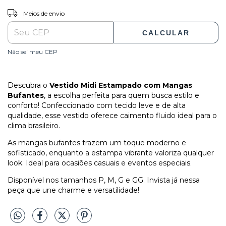
ALTERAR CEP
Entregas para o CEP:
Meios de envio
CALCULAR
Não sei meu CEP
Descubra o
Vestido Midi Estampado com Mangas
Bufantes
, a escolha perfeita para quem busca estilo e
conforto! Confeccionado com tecido leve e de alta
qualidade, esse vestido oferece caimento fluido ideal para o
clima brasileiro.
As mangas bufantes trazem um toque moderno e
sofisticado, enquanto a estampa vibrante valoriza qualquer
look. Ideal para ocasiões casuais e eventos especiais.
Disponível nos tamanhos P, M, G e GG. Invista já nessa
peça que une charme e versatilidade!