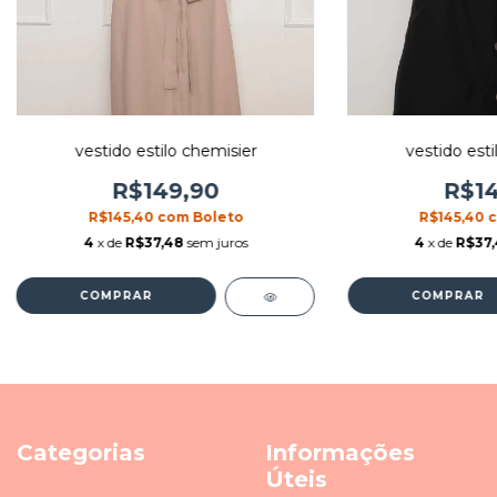
vestido esti
vestido estilo chemisier
R$14
R$149,90
R$145,40
R$145,40
com
Boleto
4
x de
R$37
4
x de
R$37,48
sem juros
COMPRAR
COMPRAR
Categorias
Informações
Úteis