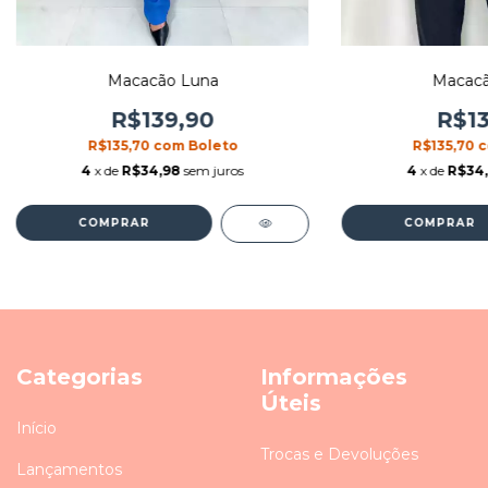
Macacão Luna
Macacã
R$139,90
R$13
R$135,70
com
Boleto
R$135,70
4
x de
R$34,98
sem juros
4
x de
R$34
COMPRAR
COMPRAR
Categorias
Informações
Úteis
Início
Trocas e Devoluções
Lançamentos