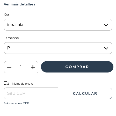
Ver mais detalhes
Cor
Tamanho
ALTERAR CEP
Entregas para o CEP:
Meios de envio
CALCULAR
Não sei meu CEP