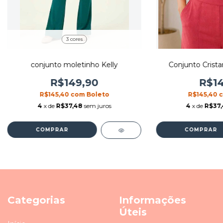
3 cores
conjunto moletinho Kelly
Conjunto Cristan
R$149,90
R$14
R$145,40
com
Boleto
R$145,40
4
x de
R$37,48
sem juros
4
x de
R$37
COMPRAR
COMPRAR
Categorias
Informações
Úteis