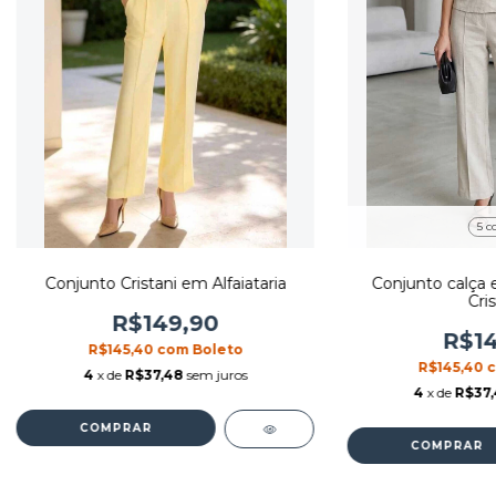
5 c
Conjunto Cristani em Alfaiataria
Conjunto calça e 
Cris
R$149,90
R$14
R$145,40
com
Boleto
R$145,40
4
x de
R$37,48
sem juros
4
x de
R$37
COMPRAR
COMPRAR