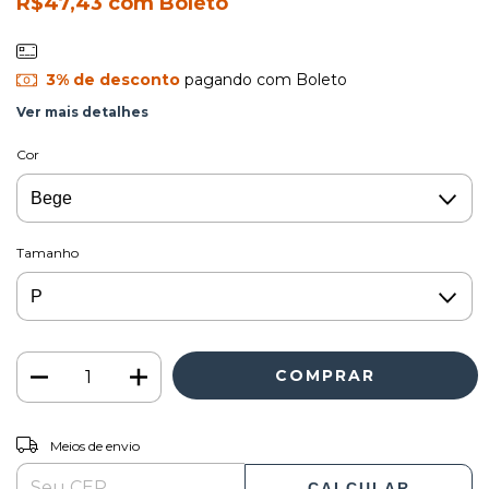
R$47,43
com
Boleto
3% de desconto
pagando com Boleto
Ver mais detalhes
Cor
Tamanho
ALTERAR CEP
Entregas para o CEP:
Meios de envio
CALCULAR