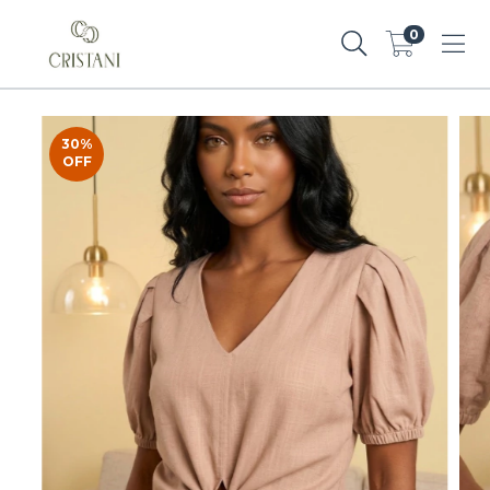
0
30
%
OFF